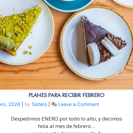
PLANES PARA RECIBIR FEBRERO
on
ero, 2026
|
by
Sisters
|
Leave a Comment
PLANES
Despedimos ENERO por todo lo alto, y decimos
PARA
RECIBIR
hola al mes de febrero…
FEBRERO