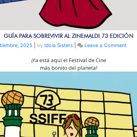
GUÍA PARA SOBREVIVIR AL ZINEMALDI 73 EDICIÓN
on
tiembre, 2025
|
by
Idoia Sisters
|
Leave a Comment
GUÍ
¡Ya está aquí el Festival de Cine
PAR
SOB
más bonito del planeta!
AL
ZIN
73
EDI