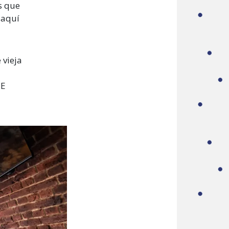
s que
 aquí
 vieja
NE