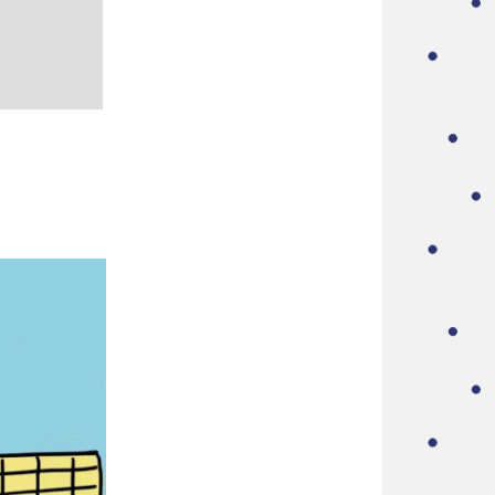
A
A
REVIVIR
EMALDI
CIÓN