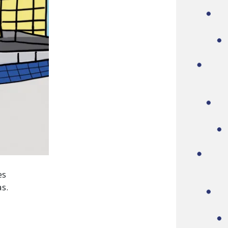
es
s.