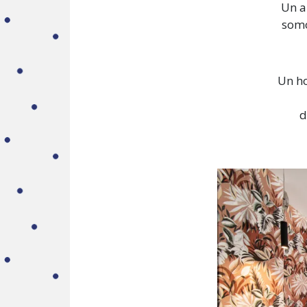
Un a
somo
Un ho
d