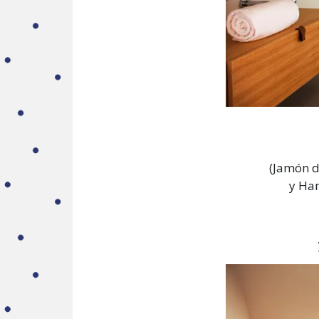
(Jamón d
y Ham