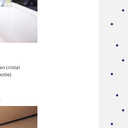
n cristal
otle).
.