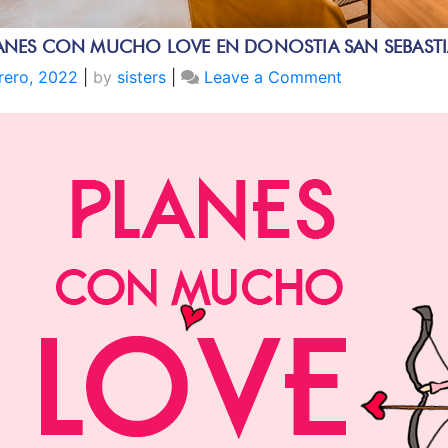
ANES CON MUCHO LOVE EN DONOSTIA SAN SEBAST
on
rero, 2022
|
by
sisters
|
Leave a Comment
PLANES
CON
MUCHO
LOVE
EN
DONOSTIA
SAN
SEBASTIÁN