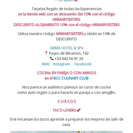
Tarjetas Regalo de todas las Experiencias
en la tienda web con un descuento del 10% con el código
ARIMABYSISTERS.
DESCUENTO ALOJAMIENTO 10% con el código ARIMABYSISTERS
Utiliza nuestro código
ARIMABYSISTERS
y obtén un 10% de
DESCUENTO
ARIMA HOTEL & SPA
Paseo de Miramón, 162
+34 943 56 91 36
Web
Instagram
Facebook
COCINA EN PAREJA O CON AMIGOS
en el
BCC CULINARY CLUB
Nos parece un auténtico planazo un curso de cocina
como auto regalo o para hacerlo en pareja o con amig@s.
C U R S O S
TACO LOVERS
Si te encantan los tacos aprende a preparar los mejores sin salir de
casa.