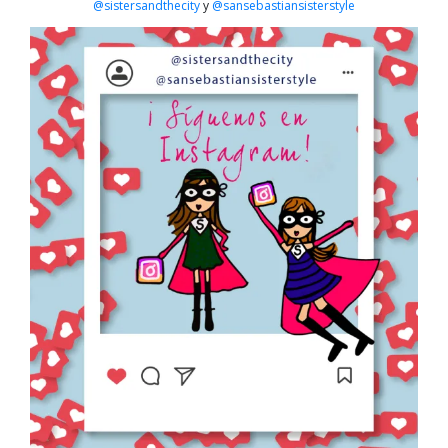
@sistersandthecity
y
@sansebastiansisterstyle