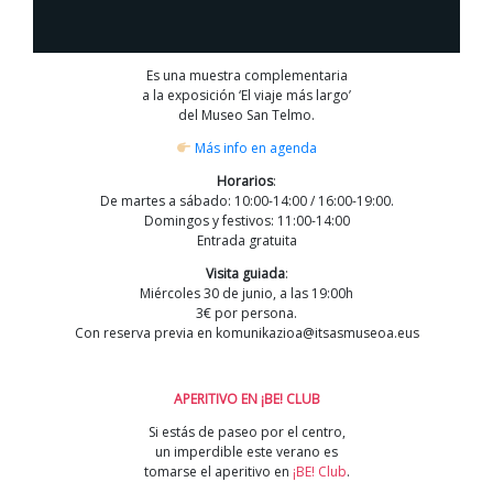
Es una muestra complementaria
a la exposición ‘El viaje más largo’
del Museo San Telmo.
Más info en agenda
Horarios
:
De martes a sábado: 10:00-14:00 / 16:00-19:00.
Domingos y festivos: 11:00-14:00
Entrada gratuita
Visita guiada
:
Miércoles 30 de junio, a las 19:00h
3€ por persona.
Con reserva previa en komunikazioa@itsasmuseoa.eus
APERITIVO EN ¡BE! CLUB
Si estás de paseo por el centro,
un imperdible este verano es
tomarse el aperitivo en
¡BE! Club
.