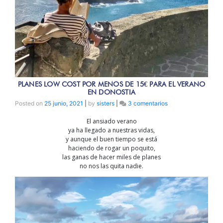
PLANES LOW COST POR MENOS DE 15€ PARA EL VERANO
EN DONOSTIA
en
Posted on
25 junio, 2021
|
by
sisters
|
3 comentarios
PLANES
El ansiado verano
LOW
ya ha llegado a nuestras vidas,
COST
y aunque el buen tiempo se está
POR
haciendo de rogar un poquito,
MENOS
las ganas de hacer miles de planes
DE
no nos las quita nadie.
15€
PARA
EL
VERANO
EN
DONOSTIA