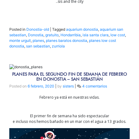
..sis and the city
Posted in
Donostia-old
|
Tagged
aquarium donostia
,
aquarium san
sebastian
,
Donostia
,
gratuito
,
Hondarribia
,
isla santa clara
,
low cost
,
monte urgull
,
planes
,
planes baratos donostia
,
planes low cost
donostia
,
san sebastian
,
zurriola
PLANES PARA EL SEGUNDO FIN DE SEMANA DE FEBRERO
EN DONOSTIA – SAN SEBASTIÁN
en
Posted on
6 febrero, 2020
|
by
sisters
|
4 comentarios
Planes
Febrero ya está en nuestras vidas.
para
el
segundo
fin
El primer fin de semana ha sido espectacular
de
e incluso nos hemos bañado en un mar con el agua a 13 grados.
semana
de
febrero