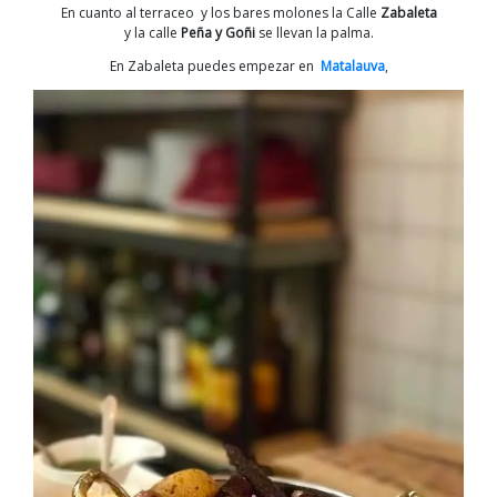
En cuanto al terraceo y los bares molones la Calle
Zabaleta
y la calle
Peña y Goñi
se llevan la palma.
En Zabaleta puedes empezar en
Matalauva
,