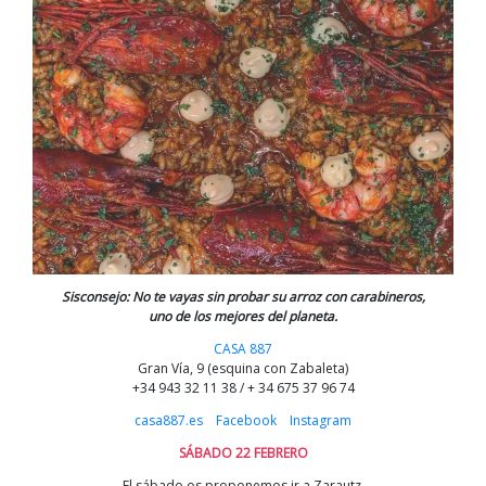
Sisconsejo: No te vayas sin probar su arroz con carabineros,
uno de los mejores del planeta.
CASA 887
Gran Vía, 9 (esquina con Zabaleta)
+34 943 32 11 38 / + 34 675 37 96 74
casa887.es
Facebook
Instagram
SÁBADO 22 FEBRERO
El sábado os proponemos ir a Zarautz,