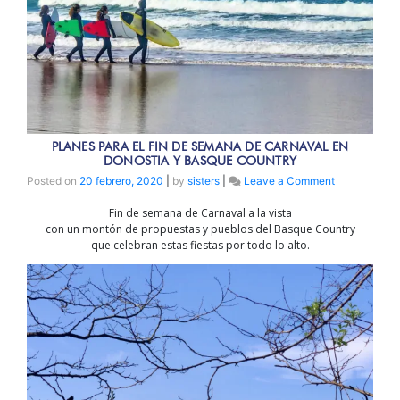
PLANES PARA EL FIN DE SEMANA DE CARNAVAL EN
DONOSTIA Y BASQUE COUNTRY
on
Posted on
20 febrero, 2020
|
by
sisters
|
Leave a Comment
PLANES
Fin de semana de Carnaval a la vista
para
con un montón de propuestas y pueblos del Basque Country
el
que celebran estas fiestas por todo lo alto.
fin
de
semana
de
Carnaval
en
Donostia
y
Basque
Country