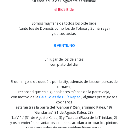
Su ensaladilla de Bogavante es sublime
el Bide Bide
Somos muy fans de todos los bide bide
(tanto los de Donosti, como los de Tolosa y Zumárraga)
y de sus tostas.
El VEINTIUNO
un lugar de los de antes
con plato del día
El domingo si os quedáis por la city, además de las comparsas de
carnaval,
recordad que en algunos bares míticos de la parte vieja,
con motivo de la
Gala Soles de Guía Repsol
, algunos prestigiosos
cocineros
estarán tras la barra del ‘Ganbara’ (San Jeronimo Kalea, 19),
‘Gandarias’ (31 de Agosto Kalea, 23),
‘La Viña’ (31 de Agosto Kalea, 3) y ‘Txuleta’ (Plaza de la Trinidad, 2)
y os atenderán encantados a quienes acudan a probar los pintxos
reinterpretados de estos emblemáticos bares.