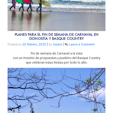
PLANES PARA EL FIN DE SEMANA DE CARNAVAL EN
DONOSTIA Y BASQUE COUNTRY
on
Posted on
20 febrero, 2020
|
by
sisters
|
Leave a Comment
PLANES
Fin de semana de Carnaval a la vista
para
con un montón de propuestas y pueblos del Basque Country
el
que celebran estas fiestas por todo lo alto.
fin
de
semana
de
Carnaval
en
Donostia
y
Basque
Country