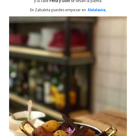
y la calle
Peña y Goñi
se llevan la palma.
En Zabaleta puedes empezar en
Matalauva
,