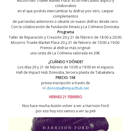
Mozorroko Trueke Market Place, es un mercadillo atípico y
colaborativo
en el que podrás intercambiar tu disfraz por otro, canjear
complementos
de parrandas anteriores o idearte un nuevo disfraz desde cero.
Con la colaboración de Fundación Emaús y La Colmena Donostia.
Programa
Taller de Reparación y Creación 20 y 21 de febrero de 18:00 a 20:00.
Mozorro Trueke Market Place 20 y 21 de febrero de 10:00 a 19:00.
Premio al disfraz más original:
una cesta de La Colmena valorada en 20€.
¿CUÁNDO Y DÓNDE?
Los días 20 y 21 de febrero de 10:00 a 19:00 en el espacio
Hall de Impact Hub Donostia, tercera planta de Tabakalera.
PRECIO: 15€
previa inscripción a través de
donostia@impacthub.net
VIERNES 21 FEBRERO
Nos hace mucha ilusión volver a ver a Harrison Ford
por eso hoy nos vamos a ver su peli