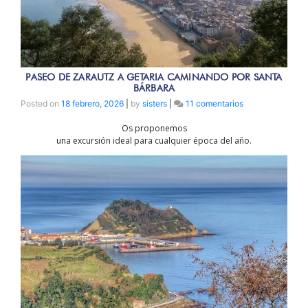
PASEO DE ZARAUTZ A GETARIA CAMINANDO POR SANTA
BÁRBARA
en
Posted on
18 febrero, 2026
|
by
sisters
|
11 comentarios
Paseo
Os proponemos
de
una excursión ideal para cualquier época del año.
Zarautz
a
Getaria
caminando
por
Santa
Bárbara