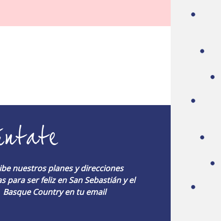
umaia-Deba-Mutriku:
úntate
ia-Deba-Mutriku
sontziz:
eau:
:
-Deba-Mutriku:
ibe nuestros planes y direcciones
t:
s para ser feliz en San Sebastián y el
Basque Country en tu email