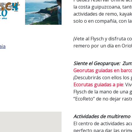
la costa guipuzcoana, tant
actividades de remo, kaya
solo o en compañía, con la
¡Vete al Flysch y disfruta
remero por un día en Orio
aia
Siente el Geoparque: Zum
Georutas guiadas en barco
¡Descubrirás con ellos los
Ecorutas guiadas a pie
:
Viv
Flysch de la mano de una g
“EcoReto” de no dejar rast
Actividades de multiremo 
El centro de actividades a
perfecto para dar las pri