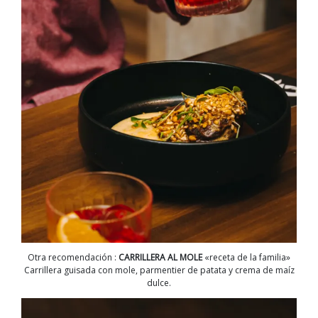
Otra recomendación :
CARRILLERA AL MOLE
«receta de la familia»
Carrillera guisada con mole, parmentier de patata y crema de maíz
dulce.