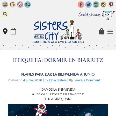
Skip
to
content
Contáctanos
ETIQUETA: DORMIR EN BIARRITZ
PLANES PARA DAR LA BIENVENIDA A JUNIO
on
Posted on
4 junio, 2026
|
by
Idoia Sisters
|
Leave a Comment
PLANES
¡DAMOS LA BIENVENIDA
PARA
a uno de nuestros meses favoritos:
DAR
BIENVENIDO JUNIO!
LA
BIENVENI
A
JUNIO