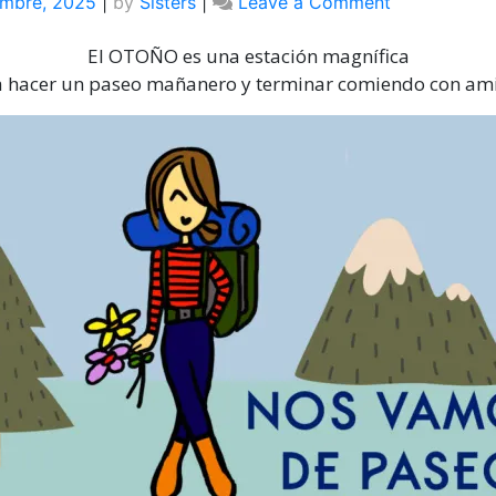
on
embre, 2025
|
by
Sisters
|
Leave a Comment
EXCURSIÓN
El OTOÑO es una estación magnífica
CON
FINAL
 hacer un paseo mañanero y terminar comiendo con am
GASTRO
EN
ZAPOREAK