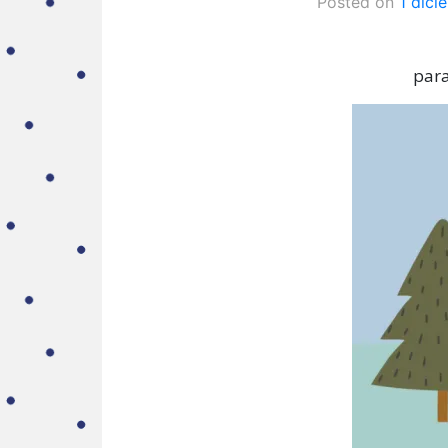
Posted on
1 dici
para