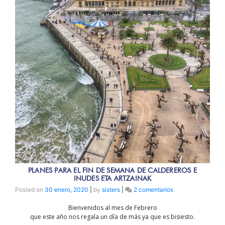
PLANES PARA EL FIN DE SEMANA DE CALDEREROS E
INUDES ETA ARTZAINAK
en
Posted on
30 enero, 2020
|
by
sisters
|
2 comentarios
Planes
Bienvenidos al mes de Febrero
para
que este año nos regala un día de más ya que es bisiesto.
el