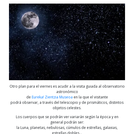
Otro plan para el viernes es acudir a la visita guiada al observatorio
astronómico
de
Eureka! Zientzia Museoa
en la que el visitante
podrá observar, a través del telescopio y de prismáticos, distintos
objetos celestes.
Los cuerpos que se podrán ver variarán según la época y en
general podrán ser:
la Luna, planetas, nebulosas, cúmulos de estrellas, galaxias,
estrellas dobles…