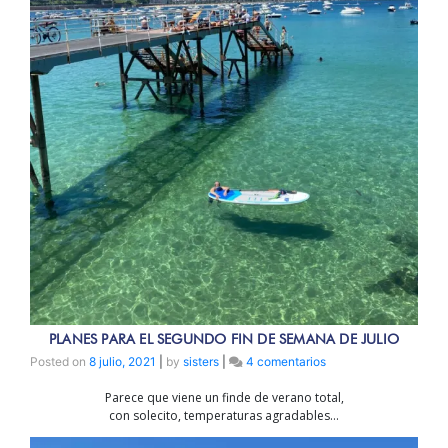
PLANES PARA EL SEGUNDO FIN DE SEMANA DE JULIO
en
Posted on
8 julio, 2021
|
by
sisters
|
4 comentarios
PLANES
Parece que viene un finde de verano total,
PARA
con solecito, temperaturas agradables…
EL
SEGUNDO