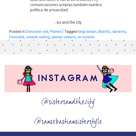
comunicaciones aceptas también nuestra
política de privacidad.
..sis and the city
Posted in
Donostia-old
,
Planes
|
Tagged
begi bistan
,
Biarritz
,
darwins
,
Donostia
,
ostarte sailing
,
planes verano
,
ss turismo
@sistersandthecity
@sansebastiansisterstyle