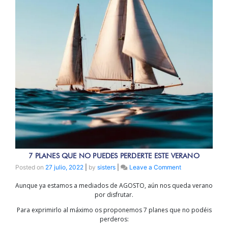
7 PLANES QUE NO PUEDES PERDERTE ESTE VERANO
on
Posted on
27 julio, 2022
|
by
sisters
|
Leave a Comment
7
Aunque ya estamos a mediados de AGOSTO, aún nos queda verano
PLANES
por disfrutar.
QUE
NO
Para exprimirlo al máximo os proponemos 7 planes que no podéis
PUEDES
perderos:
PERDERTE