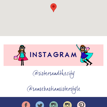
@sistersandthecity
@sansebastiansisterstyle