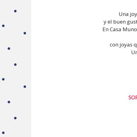
Una joy
y el buen gu
En Casa Munoa
con joyas q
Un
SOR