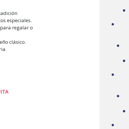
radición
s especiales.
para regalar o
eño clásico.
ria
UITA