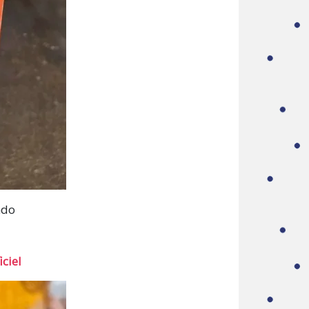
ndo
ciel