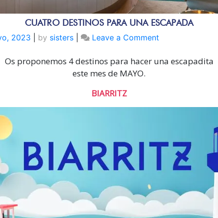
CUATRO DESTINOS PARA UNA ESCAPADA
on
yo, 2023
|
by
sisters
|
Leave a Comment
CUATRO
Os proponemos 4 destinos para hacer una escapadita
DESTINOS
PARA
este mes de MAYO.
UNA
BIARRITZ
ESCAPADA