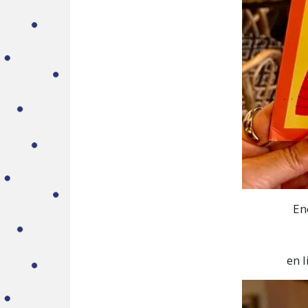
En
en l