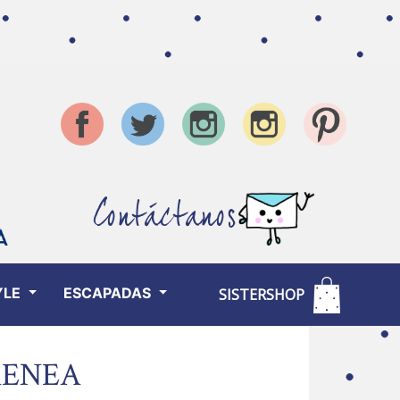
Contáctanos
YLE
ESCAPADAS
SISTERSHOP
AENEA