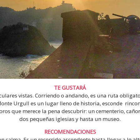
TE GUSTARÁ
culares vistas. Corriendo o andando, es una ruta obligato
onte Urgull es un lugar lleno de historia, esconde rinco
oros que merece la pena descubrir: un cementerio, caño
dos pequeñas iglesias y hasta un museo.
RECOMENDACIONES
n calma. Es un recorrido ascendente hasta llegar a lo alt