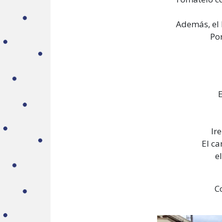
Además, el 
Po
E
Ir
El ca
e
C