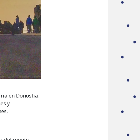
ria en Donostia.
nes y
nes,
o del monte,