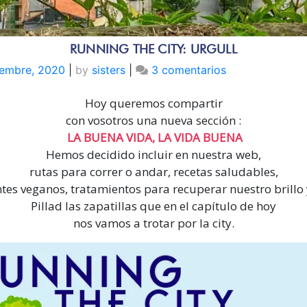
RUNNING THE CITY: URGULL
en
iembre, 2020
|
by
sisters
|
3 comentarios
Running
Hoy queremos compartir
the
city:
con vosotros una nueva sección :
Urgull
LA BUENA VIDA, LA VIDA BUENA
Hemos decidido incluir en nuestra web,
rutas para correr o andar, recetas saludables,
tes veganos, tratamientos para recuperar nuestro brillo y
Pillad las zapatillas que en el capítulo de hoy
nos vamos a trotar por la city.