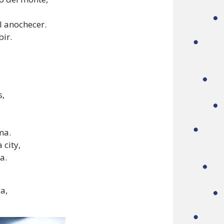
l anochecer.
ir.
s,
ma.
 city,
a.
a,