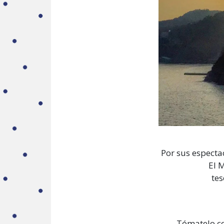
Por sus especta
El M
tes
Tómatelo co