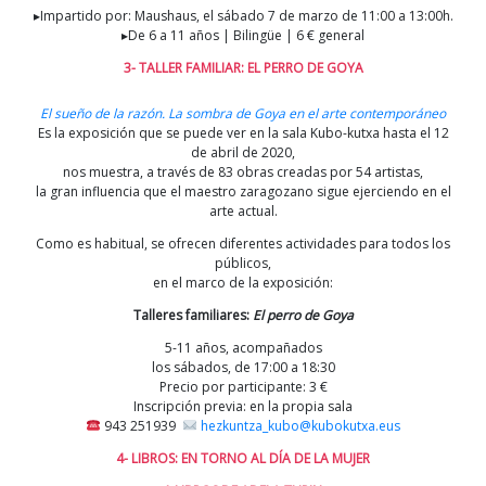
▸Impartido por: Maushaus, el sábado 7 de marzo de 11:00 a 13:00h.
▸De 6 a 11 años | Bilingüe | 6 € general
3- TALLER FAMILIAR: EL PERRO DE GOYA
El sueño de la razón. La sombra de Goya en el arte contemporáneo
Es la exposición que se puede ver en la sala Kubo-kutxa hasta el 12
de abril de 2020,
nos muestra, a través de 83 obras creadas por 54 artistas,
la gran influencia que el maestro zaragozano sigue ejerciendo en el
arte actual.
Como es habitual, se ofrecen diferentes actividades para todos los
públicos,
en el marco de la exposición:
Talleres familiares:
El perro de Goya
5-11 años, acompañados
los sábados, de 17:00 a 18:30
Precio por participante: 3 €
Inscripción previa: en la propia sala
943 251939
hezkuntza_kubo@kubokutxa.eus
4- LIBROS: EN TORNO AL DÍA DE LA MUJER