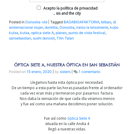
Acepto la política de privacidad
.. sis and the city
Posted in
Donostia-old
|
Tagged
BAGABIGAFAKTORIA
,
bilbao
,
di
ainternacional mujer
,
domitila
,
Donostia
,
iratxo la brissimerie
,
kubo
kutxa
,
kutxa
,
optica siete A
,
planes
,
punto de vista festival
,
sansebastian
,
sushi donosti
,
Tilin Talan
ÓPTICA SIETE A, NUESTRA ÓPTICA EN SAN SEBASTIÁN
en
Posted on
15 enero, 2020
|
by
sisters
|
1 comentario
ÓPTICA
Llegamos hasta esta óptica por necesidad.
SIETE
De un tiempo a esta parte las horas pasadas frente al ordenador
A,
cada vez eran más y terminaron por pasarnos factura.
nuestra
Nos daba la sensación de que cada día veíamos menos
óptica
y fue así como una mañana decidimos poner solución.
en
San
Sebastián
Fue así como
óptica Siete A
situada en la calle Andia 4
llegó a nuestras vidas.