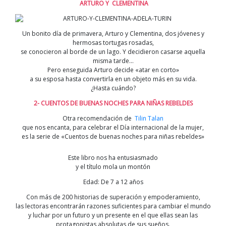
ARTURO Y CLEMENTINA
Un bonito día de primavera, Arturo y Clementina, dos jóvenes y
hermosas tortugas rosadas,
se conocieron al borde de un lago. Y decidieron casarse aquella
misma tarde…
Pero enseguida Arturo decide «atar en corto»
a su esposa hasta convertirla en un objeto más en su vida.
¿Hasta cuándo?
2- CUENTOS DE BUENAS NOCHES PARA NIÑAS REBELDES
Otra recomendación de
Tilin Talan
que nos encanta, para celebrar el Día internacional de la mujer,
es la serie de «Cuentos de buenas noches para niñas rebeldes»
Este libro nos ha entusiasmado
y el título mola un montón
Edad: De 7 a 12 años
Con más de 200 historias de superación y empoderamiento,
las lectoras encontrarán razones suficientes para cambiar el mundo
y luchar por un futuro y un presente en el que ellas sean las
protagonistas absolutas de sus sueños.