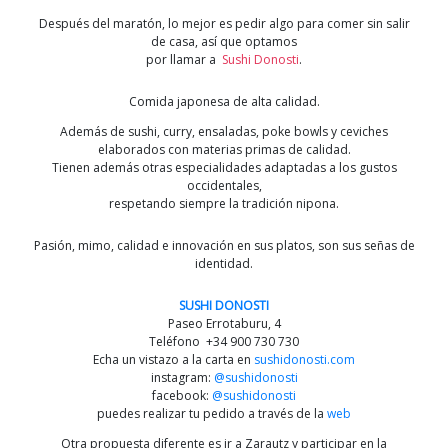
Después del maratón, lo mejor es pedir algo para comer sin salir
de casa, así que optamos
por llamar a
Sushi Donosti
.
Comida japonesa de alta calidad.
Además de sushi, curry, ensaladas, poke bowls y ceviches
elaborados con materias primas de calidad.
Tienen además otras especialidades adaptadas a los gustos
occidentales,
respetando siempre la tradición nipona.
Pasión, mimo, calidad e innovación en sus platos, son sus señas de
identidad.
SUSHI DONOSTI
Paseo Errotaburu, 4
Teléfono +34 900 730 730
Echa un vistazo a la carta en
sushidonosti.com
instagram:
@sushidonosti
facebook:
@sushidonosti
puedes realizar tu pedido a través de la
web
Otra propuesta diferente es ir a Zarautz y participar en la