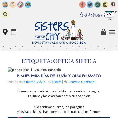
Skip
to
content
Contáctanos
ETIQUETA: OPTICA SIETE A
PLANES PARA DÍAS DE LLUVÍA Y OLAS EN MARZO
on
Posted on
5 marzo, 2020
|
by
sisters
|
Leave a Comment
Planes
Hemos arrancado el mes de Marzo pasados por agua.
para
La lluvia y las olas han hecho su aparición
días
de
lluvía
Y los chubasqueros, los paraguas
y
y las katiuskas se han convertido en nuestros uniformes.
olas