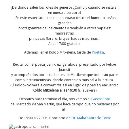
¿De dónde salen los roles de género? ¿Cómo y cuándo se instalan
en nuestro cerebro?
. En este espectáculo se da un repaso desde el humor a los/as
grandes
protagonistas de los cuentos y también a otros papeles:
madrastras,
princesas florero, brujas, hadas madrinas…
A las 17:00 gratuito.
Además , en el Koldo Mitxelena, tarde de
Poetika
,
Recital con el poeta Juan Kruz Igerabide, presentado por Felipe
Juaristi
y acompañados por estudiantes de Musikene que tomarán parte
como instrumentistas, dando contenido musical a la lectura.
«El Koldo» volverá a convertirse así en lugar de poesía y encuentro.
Koldo Mitxelena a las 19:30 h.
(euskera)
Después para terminar el día, nos vamos al
GastroPote
del Mercado de San Martín, que hace tiempo que no pasamos por
allí.
De 19:00 a 22:00h. Concierto de
Dr. Maha’s Miracle Tonic