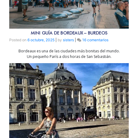
MINI GUÍA DE BORDEAUX – BURDEOS
en
Posted on
6 octubre, 2025
|
by
sisters
|
16 comentarios
MINI
Bordeaux es una de las ciudades más bonitas del mundo.
GUÍA
Un pequeño París a dos horas de San Sebastián.
DE
BORDEAUX
–
BURDEOS