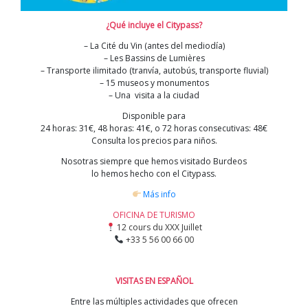
¿Qué incluye el Citypass?
– La Cité du Vin (antes del mediodía)
– Les Bassins de Lumières
– Transporte ilimitado (tranvía, autobús, transporte fluvial)
– 15 museos y monumentos
– Una visita a la ciudad
Disponible para
24 horas: 31€, 48 horas: 41€, o 72 horas consecutivas: 48€
Consulta los precios para niños.
Nosotras siempre que hemos visitado Burdeos
lo hemos hecho con el Citypass.
Más info
OFICINA DE TURISMO
12 cours du XXX Juillet
+33 5 56 00 66 00
VISITAS EN ESPAÑOL
Entre las múltiples actividades que ofrecen