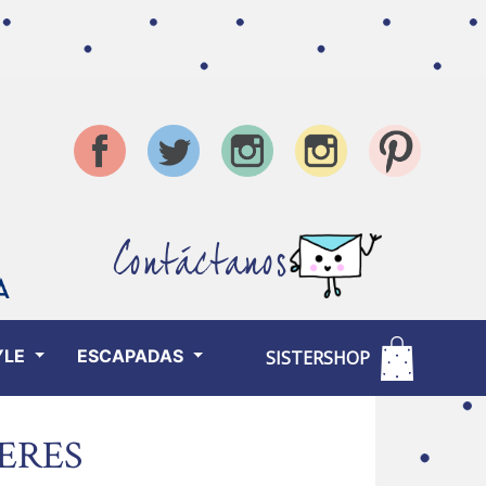
Contáctanos
YLE
ESCAPADAS
SISTERSHOP
IERES