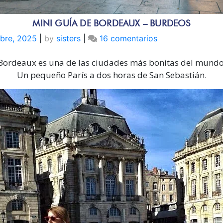
MINI GUÍA DE BORDEAUX – BURDEOS
en
ubre, 2025
|
by
sisters
|
16 comentarios
MINI
Bordeaux es una de las ciudades más bonitas del mundo
GUÍA
DE
Un pequeño París a dos horas de San Sebastián.
BORDEAUX
–
BURDEOS