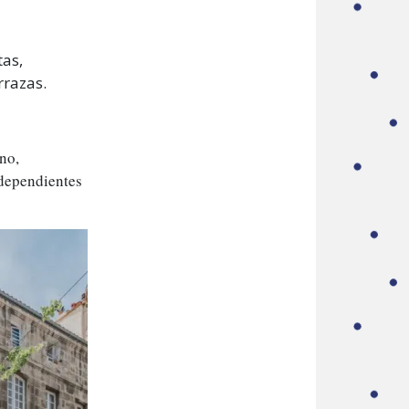
tas,
rrazas.
no,
ndependientes