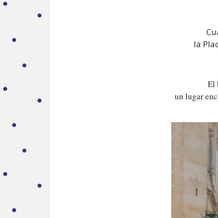
Cua
la Pla
El 
un lugar enc