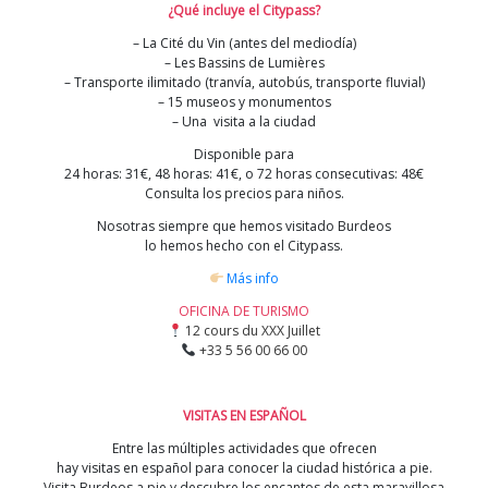
¿Qué incluye el Citypass?
– La Cité du Vin (antes del mediodía)
– Les Bassins de Lumières
– Transporte ilimitado (tranvía, autobús, transporte fluvial)
– 15 museos y monumentos
– Una visita a la ciudad
Disponible para
24 horas: 31€, 48 horas: 41€, o 72 horas consecutivas: 48€
Consulta los precios para niños.
Nosotras siempre que hemos visitado Burdeos
lo hemos hecho con el Citypass.
Más info
OFICINA DE TURISMO
12 cours du XXX Juillet
+33 5 56 00 66 00
VISITAS EN ESPAÑOL
Entre las múltiples actividades que ofrecen
hay visitas en español para conocer la ciudad histórica a pie.
Visita Burdeos a pie y descubre los encantos de esta maravillosa