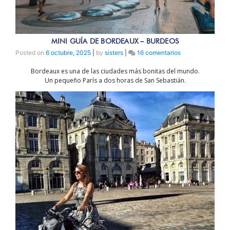
MINI GUÍA DE BORDEAUX – BURDEOS
en
Posted on
6 octubre, 2025
|
by
sisters
|
16 comentarios
MINI
Bordeaux es una de las ciudades más bonitas del mundo.
GUÍA
Un pequeño París a dos horas de San Sebastián.
DE
BORDEAUX
–
BURDEOS