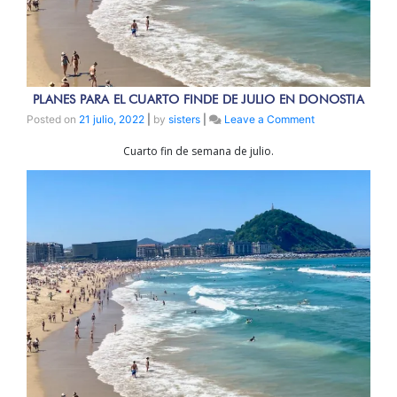
PLANES PARA EL CUARTO FINDE DE JULIO EN DONOSTIA
on
Posted on
21 julio, 2022
|
by
sisters
|
Leave a Comment
PLANES
Cuarto fin de semana de julio.
PARA
EL
CUARTO
FINDE
DE
JULIO
EN
DONOSTIA