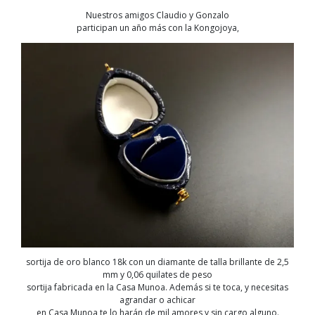
Nuestros amigos Claudio y Gonzalo
participan un año más con la Kongojoya,
sortija de oro blanco 18k con un diamante de talla brillante de 2,5
mm y 0,06 quilates de peso
sortija fabricada en la Casa Munoa. Además si te toca, y necesitas
agrandar o achicar
en Casa Munoa te lo harán de mil amores y sin cargo alguno.