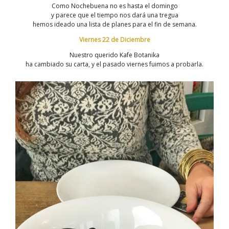
semana
Como Nochebuena no es hasta el domingo
de
y parece que el tiempo nos dará una tregua
Navidad
hemos ideado una lista de planes para el fin de semana.
en
Viernes 22 de Diciembre
Donostia
Nuestro querido Kafe Botanika
ha cambiado su carta, y el pasado viernes fuimos a probarla.