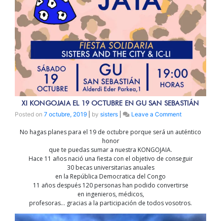
XI KONGOJAIA EL 19 OCTUBRE EN GU SAN SEBASTIÁN
on
Posted on
7 octubre, 2019
|
by
sisters
|
Leave a Comment
XI
No hagas planes para el 19 de octubre porque será un auténtico
KONGOJAIA
honor
el
que te puedas sumar a nuestra KONGOJAIA.
19
Hace 11 años nació una fiesta con el objetivo de conseguir
octubre
30 becas universitarias anuales
en
en la República Democratica del Congo
Gu
11 años después 120 personas han podido convertirse
San
en ingenieros, médicos,
Sebastián
profesoras… gracias a la participación de todos vosotros.