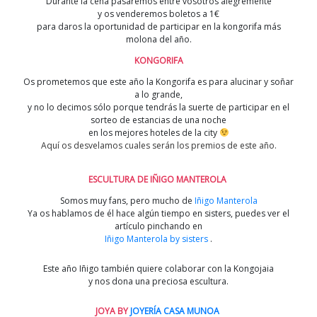
Durante la cena pasaremos entre vosotros alegremente
y os venderemos boletos a 1€
para daros la oportunidad de participar en la kongorifa más
molona del año.
KONGORIFA
Os prometemos que este año la Kongorifa es para alucinar y soñar
a lo grande,
y no lo decimos sólo porque tendrás la suerte de participar en el
sorteo de estancias de una noche
en los mejores hoteles de la city
Aquí os desvelamos cuales serán los premios de este año.
ESCULTURA DE IÑIGO MANTEROLA
Somos muy fans, pero mucho de
Iñigo Manterola
Ya os hablamos de él hace algún tiempo en sisters, puedes ver el
artículo pinchando en
Iñigo Manterola by sisters
.
Este año Iñigo también quiere colaborar con la Kongojaia
y nos dona una preciosa escultura.
JOYA BY
JOYERÍA CASA MUNOA