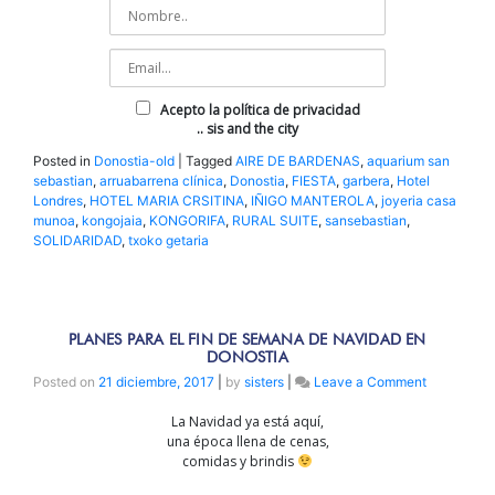
Acepto la política de privacidad
.. sis and the city
Posted in
Donostia-old
|
Tagged
AIRE DE BARDENAS
,
aquarium san
sebastian
,
arruabarrena clínica
,
Donostia
,
FIESTA
,
garbera
,
Hotel
Londres
,
HOTEL MARIA CRSITINA
,
IÑIGO MANTEROLA
,
joyeria casa
munoa
,
kongojaia
,
KONGORIFA
,
RURAL SUITE
,
sansebastian
,
SOLIDARIDAD
,
txoko getaria
PLANES PARA EL FIN DE SEMANA DE NAVIDAD EN
DONOSTIA
on
Posted on
21 diciembre, 2017
|
by
sisters
|
Leave a Comment
Planes
La Navidad ya está aquí,
para
una época llena de cenas,
el
comidas y brindis
fin
de