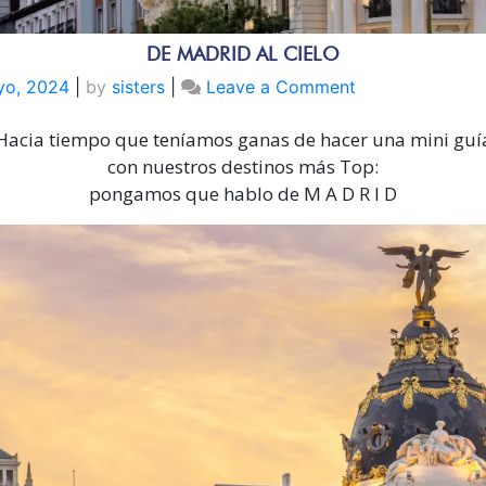
DE MADRID AL CIELO
on
yo, 2024
|
by
sisters
|
Leave a Comment
DE
Hacia tiempo que teníamos ganas de hacer una mini guí
MADRID
AL
con nuestros destinos más Top:
CIELO
pongamos que hablo de M A D R I D