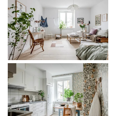
EL
TENDERETE
EN
EL
SALÓN