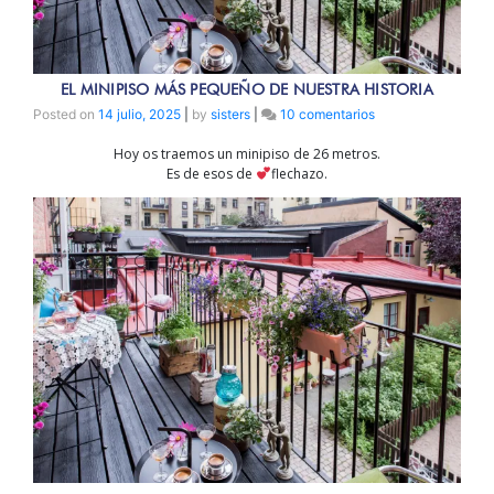
EL MINIPISO MÁS PEQUEÑO DE NUESTRA HISTORIA
en
Posted on
14 julio, 2025
|
by
sisters
|
10 comentarios
El
Hoy os traemos un minipiso de 26 metros.
minipiso
Es de esos de
flechazo.
más
pequeño
de
nuestra
historia