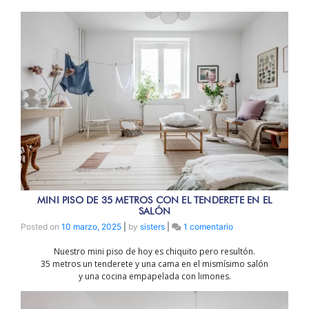
MINI PISO DE 35 METROS CON EL TENDERETE EN EL
SALÓN
en
Posted on
10 marzo, 2025
|
by
sisters
|
1 comentario
MINI
Nuestro mini piso de hoy es chiquito pero resultón.
PISO
35 metros un tenderete y una cama en el mismísimo salón
DE
y una cocina empapelada con limones.
35
METROS
CON