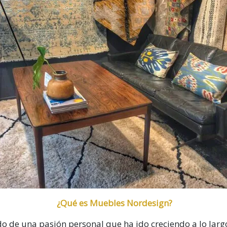
¿Qué es
Muebles Nordesign
?
do de una pasión personal que ha ido creciendo a lo larg