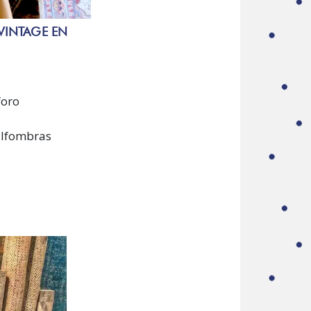
VINTAGE EN
foro
 alfombras