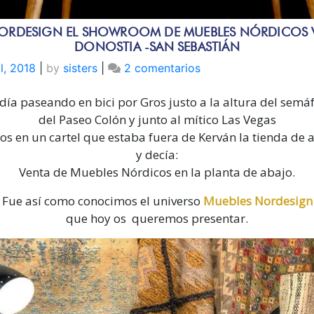
ORDESIGN EL SHOWROOM DE MUEBLES NÓRDICOS 
DONOSTIA -SAN SEBASTIÁN
en
il, 2018
|
by
sisters
|
2 comentarios
Muebles
día paseando en bici por Gros justo a la altura del semá
Nordesign
el
del Paseo Colón y junto al mítico Las Vegas
showroom
os en un cartel que estaba fuera de Kerván la tienda de
de
y decía:
muebles
Venta de Muebles Nórdicos en la planta de abajo.
nórdicos
Fue así como conocimos el universo
Muebles Nordesign
vintage
que hoy os queremos presentar.
en
Donostia
-
San
Sebastián