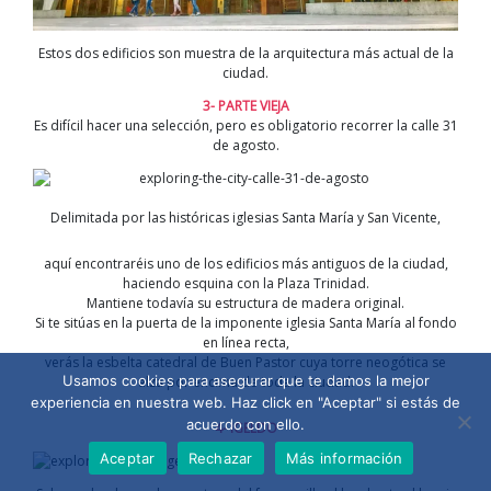
Estos dos edificios son muestra de la arquitectura más actual de la
ciudad.
3- PARTE VIEJA
Es difícil hacer una selección, pero es obligatorio recorrer la calle 31
de agosto.
Delimitada por las históricas iglesias Santa María y San Vicente,
aquí encontraréis uno de los edificios más antiguos de la ciudad,
haciendo esquina con la Plaza Trinidad.
Mantiene todavía su estructura de madera original.
Si te sitúas en la puerta de la imponente iglesia Santa María al fondo
en línea recta,
verás la esbelta catedral de Buen Pastor cuya torre neogótica se
Usamos cookies para asegurar que te damos la mejor
alza por encima de toda la ciudad.
experiencia en nuestra web. Haz click en "Aceptar" si estás de
acuerdo con ello.
4- IGELDO
Aceptar
Rechazar
Más información