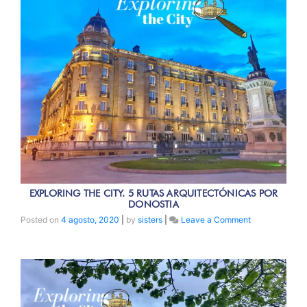
EXPLORING THE CITY. 5 RUTAS ARQUITECTÓNICAS POR
DONOSTIA
on
Posted on
4 agosto, 2020
|
by
sisters
|
Leave a Comment
EXPLORING
THE
CITY.
5
Rutas
arquitectónica
por