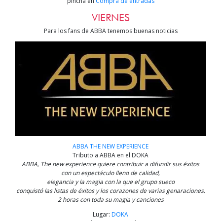
pincha en
Compra de entradas
VIERNES
Para los fans de ABBA tenemos buenas noticias
ABBA THE NEW EXPERIENCE
Tributo a ABBA en el DOKA
ABBA, The new experience quiere contribuir a difundir sus éxitos
con un espectáculo lleno de calidad,
elegancia y la magia con la que el grupo sueco
conquistó las listas de éxitos y los corazones de varias genaraciones.
2 horas con toda su magia y canciones
Lugar:
DOKA