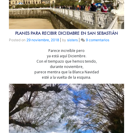
PLANES PARA RECIBIR DICIEMBRE EN SAN SEBASTIÁN
en
Posted on
29 noviembre, 2018
|
by
sisters
|
9 comentarios
Planes
Parece increíble pero
para
ya está aquí Diciembre.
recibir
Con el tiempazo que hemos tenido,
Diciembre
durante noviembre,
en
parece mentira que la Blanca Navidad
San
esté a la vuelta de la esquina.
Sebastián