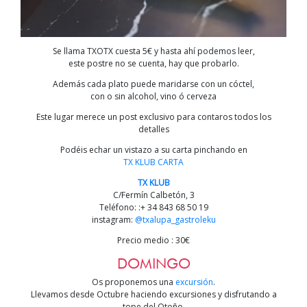
Se llama TXOTX cuesta 5€ y hasta ahí podemos leer,
este postre no se cuenta, hay que probarlo.
Además cada plato puede maridarse con un cóctel,
con o sin alcohol, vino ó cerveza
Este lugar merece un post exclusivo para contaros todos los
detalles
Podéis echar un vistazo a su carta pinchando en
TX KLUB CARTA
TX KLUB
C/Fermín Calbetón, 3
Teléfono: :+ 34 843 68 50 19
instagram:
@txalupa_gastroleku
Precio medio : 30€
DOMINGO
Os proponemos una
excursión
.
Llevamos desde Octubre haciendo excursiones y disfrutando a
tope del Otoño.