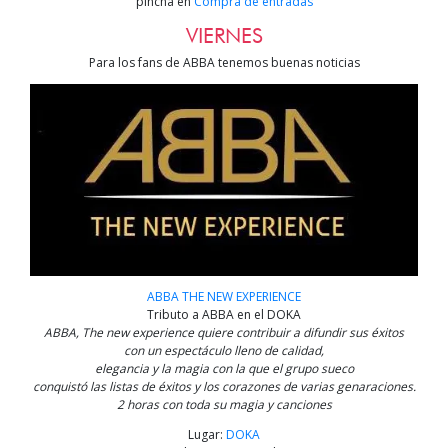
pincha en
Compra de entradas
VIERNES
Para los fans de ABBA tenemos buenas noticias
ABBA THE NEW EXPERIENCE
Tributo a ABBA en el DOKA
ABBA, The new experience quiere contribuir a difundir sus éxitos
con un espectáculo lleno de calidad,
elegancia y la magia con la que el grupo sueco
conquistó las listas de éxitos y los corazones de varias genaraciones.
2 horas con toda su magia y canciones
Lugar:
DOKA