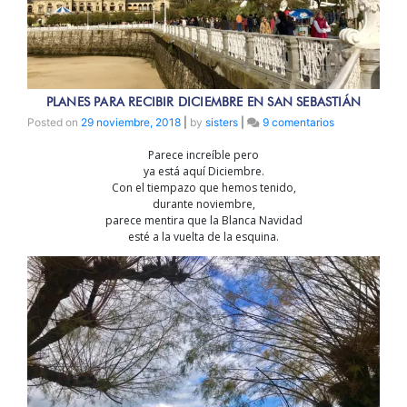
PLANES PARA RECIBIR DICIEMBRE EN SAN SEBASTIÁN
en
Posted on
29 noviembre, 2018
|
by
sisters
|
9 comentarios
Planes
Parece increíble pero
para
ya está aquí Diciembre.
recibir
Con el tiempazo que hemos tenido,
Diciembre
durante noviembre,
en
parece mentira que la Blanca Navidad
San
esté a la vuelta de la esquina.
Sebastián