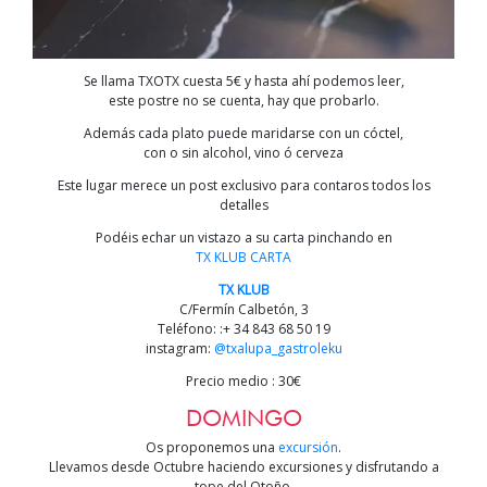
Se llama TXOTX cuesta 5€ y hasta ahí podemos leer,
este postre no se cuenta, hay que probarlo.
Además cada plato puede maridarse con un cóctel,
con o sin alcohol, vino ó cerveza
Este lugar merece un post exclusivo para contaros todos los
detalles
Podéis echar un vistazo a su carta pinchando en
TX KLUB CARTA
TX KLUB
C/Fermín Calbetón, 3
Teléfono: :+ 34 843 68 50 19
instagram:
@txalupa_gastroleku
Precio medio : 30€
DOMINGO
Os proponemos una
excursión
.
Llevamos desde Octubre haciendo excursiones y disfrutando a
tope del Otoño.