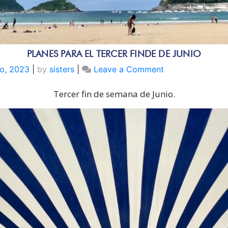
PLANES PARA EL TERCER FINDE DE JUNIO
on
io, 2023
|
by
sisters
|
Leave a Comment
PLANES
Tercer fin de semana de Junio.
PARA
EL
TERCER
FINDE
DE
JUNIO