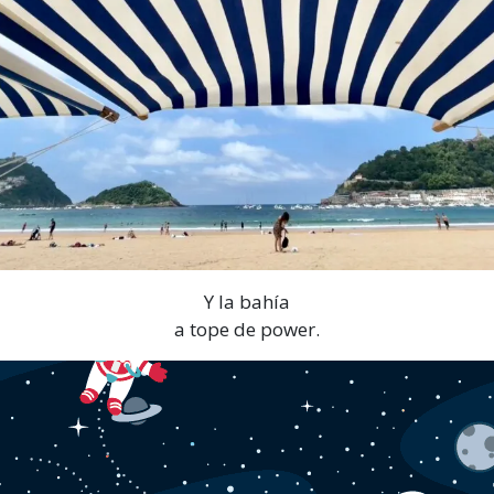
Y la bahía
a tope de power.