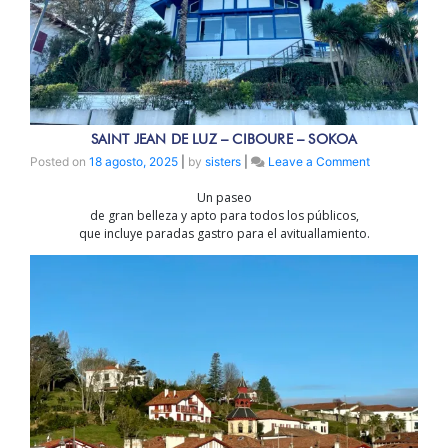
SAINT JEAN DE LUZ – CIBOURE – SOKOA
on
Posted on
18 agosto, 2025
|
by
sisters
|
Leave a Comment
SAINT
Un paseo
JEAN
de gran belleza y apto para todos los públicos,
DE
que incluye paradas gastro para el avituallamiento.
LUZ
–
CIBOURE
–
SOKOA