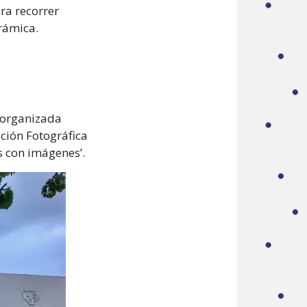
ara recorrer
rámica.
n organizada
ación Fotográfica
s con imágenes’.