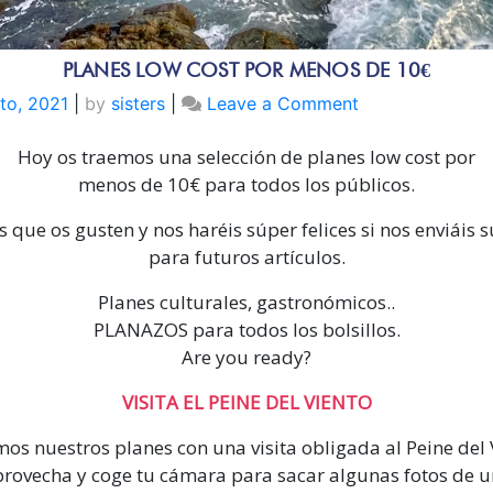
PLANES LOW COST POR MENOS DE 10€
on
to, 2021
|
by
sisters
|
Leave a Comment
PLANES
Hoy os traemos una selección de planes low cost por
LOW
COST
menos de 10€ para todos los públicos.
POR
que os gusten y nos haréis súper felices si nos enviáis 
MENOS
para futuros artículos.
DE
10€
Planes culturales, gastronómicos..
PLANAZOS para todos los bolsillos.
Are you ready?
VISITA EL PEINE DEL VIENTO
mos nuestros planes con una visita obligada al Peine del 
rovecha y coge tu cámara para sacar algunas fotos de 