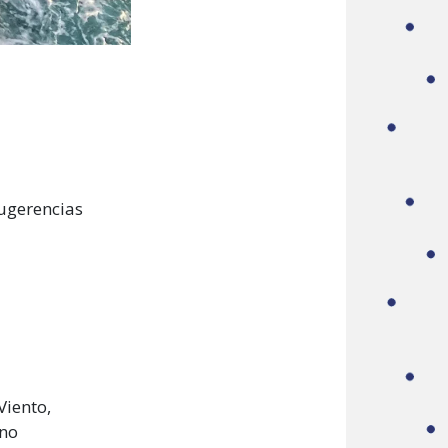
sugerencias
Viento,
uno