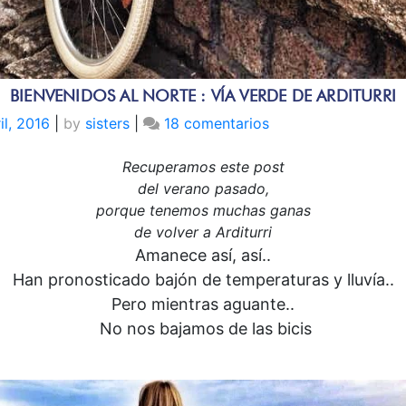
BIENVENIDOS AL NORTE : VÍA VERDE DE ARDITURRI
en
il, 2016
|
by
sisters
|
18 comentarios
Bienvenidos
al
Recuperamos este post
Norte
del verano pasado,
:
porque tenemos muchas ganas
Vía
de volver a Arditurri
Verde
Amanece así, así..
de
Han pronosticado bajón de temperaturas y lluvía..
Arditurri
Pero mientras aguante..
No nos bajamos de las bicis