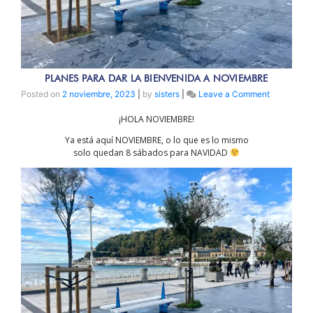
PLANES PARA DAR LA BIENVENIDA A NOVIEMBRE
on
Posted on
2 noviembre, 2023
|
by
sisters
|
Leave a Comment
PLANES
¡HOLA NOVIEMBRE!
PARA
DAR
Ya está aquí NOVIEMBRE, o lo que es lo mismo
LA
solo quedan 8 sábados para NAVIDAD
BIENVENI
A
NOVIEMBR