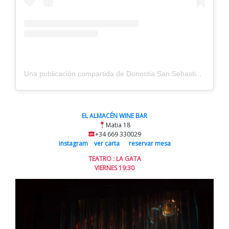
Una publicación compartida de Donostia San Sebastián (@sistersandthecity)
EL ALMACÉN WINE BAR
Matia 18
+34 669 330029
instagram
ver carta
reservar mesa
TEATRO : LA GATA
VIERNES 19:30