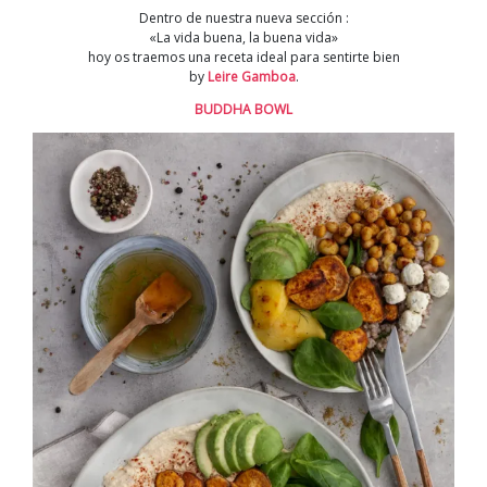
receta
Dentro de nuestra nueva sección :
saludable
«La vida buena, la buena vida»
por
hoy os traemos una receta ideal para sentirte bien
Leire
by
Leire Gamboa
.
Gamboa
BUDDHA BOWL