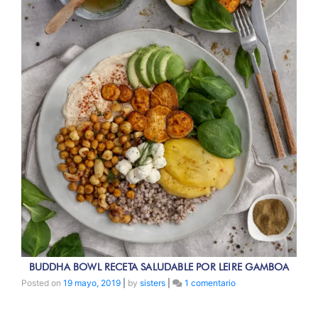
BUDDHA BOWL RECETA SALUDABLE POR LEIRE GAMBOA
en
Posted on
19 mayo, 2019
|
by
sisters
|
1 comentario
Buddha
Bowl