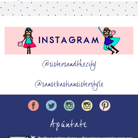
@sistersandthecity
@sansebastiansisterstyle
Apúntate