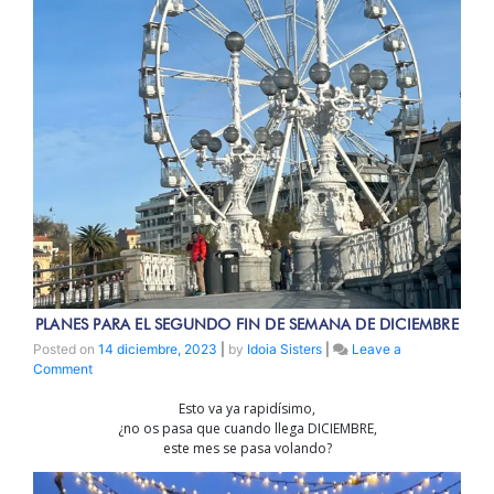
PLANES PARA EL SEGUNDO FIN DE SEMANA DE DICIEMBRE
Posted on
14 diciembre, 2023
|
by
Idoia Sisters
|
Leave a
on
Comment
PLANES
PARA
Esto va ya rapidísimo,
EL
¿no os pasa que cuando llega DICIEMBRE,
SEGUNDO
este mes se pasa volando?
FIN
DE