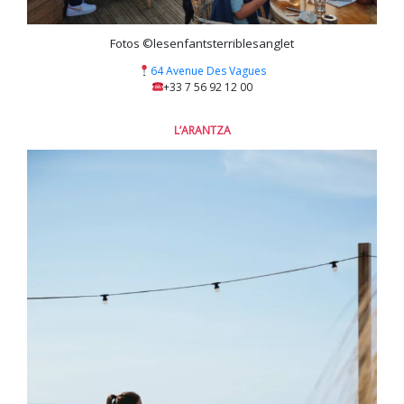
Fotos ©lesenfantsterriblesanglet
64 Avenue Des Vagues
+33 7 56 92 12 00
L’ARANTZA