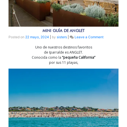
MINI GUÍA DE ANGLET
on
Posted on
22 mayo, 2024
|
by
sisters
|
Leave a Comment
MINI
Uno de nuestros destinos favoritos
GUÍA
de Iparralde es ANGLET.
DE
Conocida como la
“pequeña California”
ANGLET
por sus 11 playas,