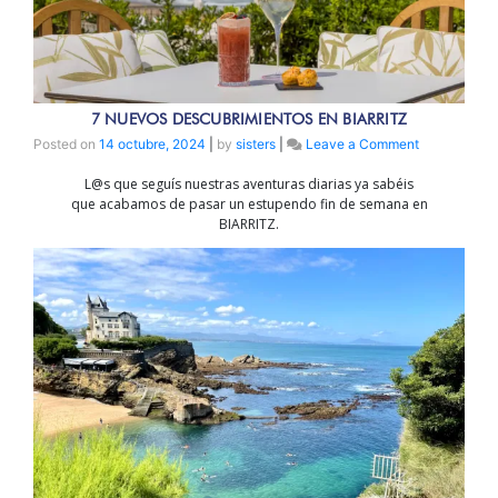
7 NUEVOS DESCUBRIMIENTOS EN BIARRITZ
on
Posted on
14 octubre, 2024
|
by
sisters
|
Leave a Comment
7
L@s que seguís nuestras aventuras diarias ya sabéis
nuevos
que acabamos de pasar un estupendo fin de semana en
descubrimie
BIARRITZ.
en
BIARRITZ