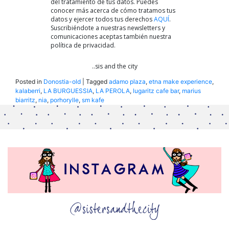
del tratamiento de tus datos. Puedes
conocer más acerca de cómo tratamos tus
datos y ejercer todos tus derechos
AQUÍ
.
Suscribiéndote a nuestras newsletters y
comunicaciones aceptas también nuestra
política de privacidad.
..sis and the city
Posted in
Donostia-old
|
Tagged
adamo plaza
,
etna make experience
,
kalaberri
,
LA BURGUESSIA
,
LA PEROLA
,
lugaritz cafe bar
,
marius
biarritz
,
nia
,
porhorylle
,
sm kafe
@sistersandthecity