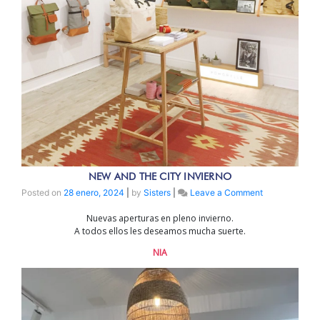
NEW AND THE CITY INVIERNO
on
Posted on
28 enero, 2024
|
by
Sisters
|
Leave a Comment
NEW
Nuevas aperturas en pleno invierno.
AND
A todos ellos les deseamos mucha suerte.
THE
CITY
NIA
INVIERNO