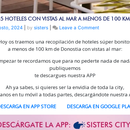
5 HOTELES CON VISTAS AL MAR A MENOS DE 100 KM
on
osto, 2024
|
by
sisters
|
Leave a Comment
5
Hoy os traemos una recopilación de hoteles súper bonito
HOTELES
CON
a menos de 100 km de Donostia con vistas al mar:
VISTAS
mpezar te recordamos que para no pederte nada de nad
AL
publiquemos
MAR
te descargues nuestra APP
A
MENOS
Ah ya sabes, si quieres ser la envidia de toda la city,
DE
vanos en tu móvil a todas partes, descargándote nuestra
100
KM
ESCARGA EN APP STORE
DESCARGA EN GOOGLE PL