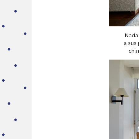
Nada 
a sus
chi