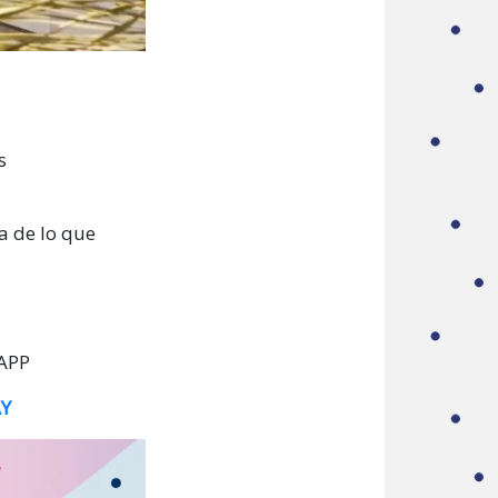
s
a de lo que
 APP
AY