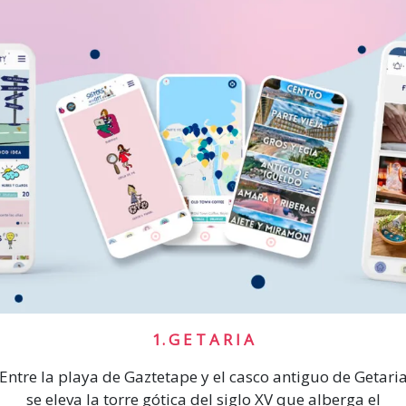
1. G E T A R I A
Entre la playa de Gaztetape y el casco
antiguo de Getari
se eleva la torre gótica
del siglo XV
que alberga el