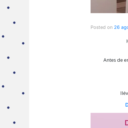
Posted on
26 ag
Antes de e
llé
D