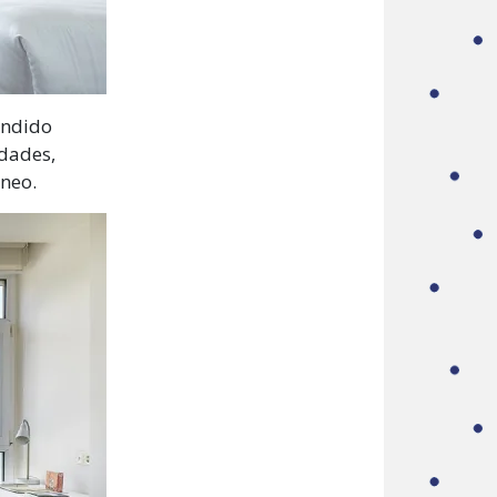
endido
dades,
neo.