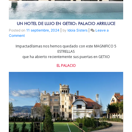
UN HOTEL DE LUJO EN GETXO: PALACIO ARRILUCE
Posted on
11 septiembre, 2024
|
by
Idoia Sisters
|
Leave a
on
Comment
Un
Impactadísimas nos hemos quedado con este MAGNIFICO 5
hotel
de
ESTRELLAS
que ha abierto recientemente sus puertas en GETXO
lujo
en
EL PALACIO
GETXO:
PALACIO
ARRILUCE