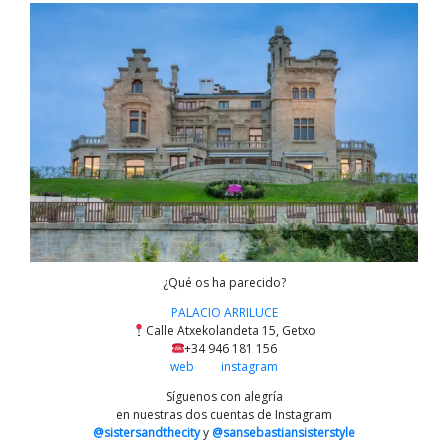
¿Qué os ha parecido?
PALACIO ARRILUCE
Calle Atxekolandeta 15, Getxo
+34 946 181 156
web
instagram
Síguenos con alegría
en nuestras dos cuentas de Instagram
@sistersandthecity
y
@sansebastiansisterstyle