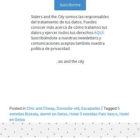
Sisters and the City somos las responsables
del tratamiento de tus datos. Puedes
conocer más acerca de cómo tratamos tus
datos y ejercer todos tus derechos
AQUÍ
.
Suscribiéndote a nuestras newsletters y
comunicaciones aceptas también nuestra
política de privacidad.
..sis and the city
Posted in
Chic and Cheap
,
Donostia-old
,
Escapadas
|
Tagged
5
estrellas Bizkaia
,
dormir en Getxo
,
Hotel 5 estrellas País Vasco
,
Hotel
en Getxo