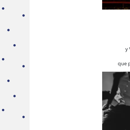
y 
que p