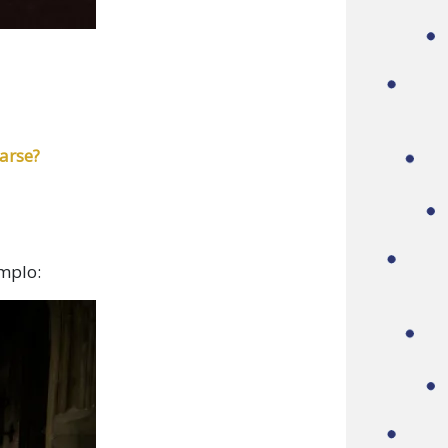
arse?
emplo: