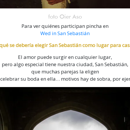
foto Oier Aso
Para ver quiénes participan pincha en
Wed in San Sebastián
 qué se debería elegir San Sebastián como lugar para cas
El amor puede surgir en cualquier lugar,
pero algo especial tiene nuestra ciudad, San Sebastián,
que muchas parejas la eligen
celebrar su boda en ella… motivos hay de sobra, por ej