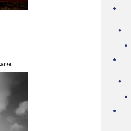
to.
tante.