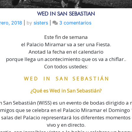
WED IN SAN SEBASTIAN
en
rero, 2018
|
by
sisters
|
3 comentarios
Wed
Este fin de semana
in
San
el Palacio Miramar va a ser una Fiesta.
Sebastian
Anotad la fecha en el calendario
porque llega un acontecimiento que os va a chiflar..
Con todos ustedes:
W E D I N S A N S E B A S T I Á N
¿Qué es Wed in San Sebastián?
 San Sebastián (WISS) es un evento de bodas dirigido a n
amigos que se celebra en el Palacio Miramar el Domingo 
 salas del Palacio representará los diferentes momentos
vivo y en directo.