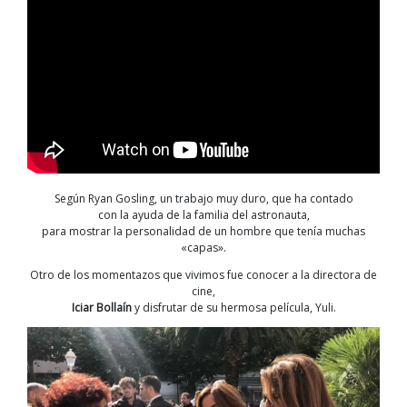
Según Ryan Gosling, un trabajo muy duro, que ha contado
con la ayuda de la familia del astronauta,
para mostrar la personalidad de un hombre que tenía muchas
«capas».
Otro de los momentazos que vivimos fue conocer a la directora de
cine,
Iciar Bollaín
y disfrutar de su hermosa película, Yuli.