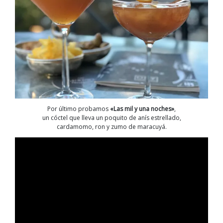
Por último probamos
«Las mil y una noches»
,
un cóctel que lleva un poquito de anís estrellado,
cardamomo, ron y zumo de maracuyá.