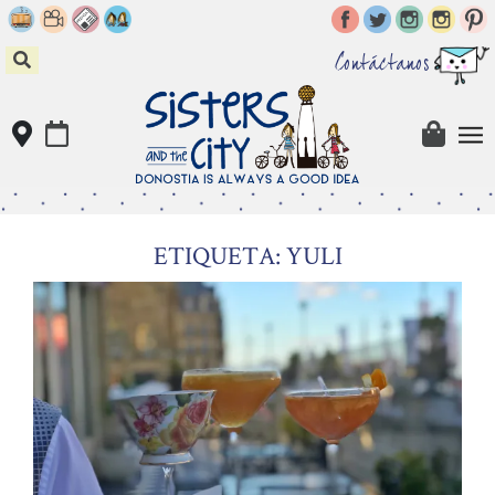
Skip
to
content
Contáctanos
ETIQUETA: YULI