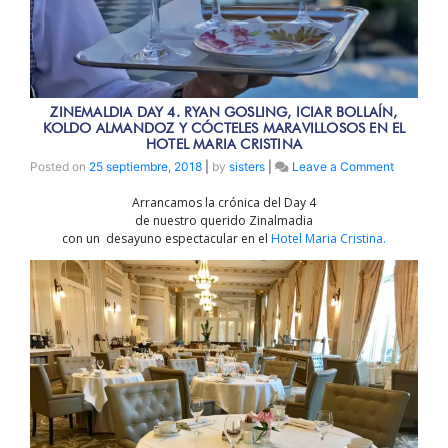
ZINEMALDIA DAY 4. RYAN GOSLING, ICIAR BOLLAÍN,
KOLDO ALMANDOZ Y CÓCTELES MARAVILLOSOS EN EL
HOTEL MARIA CRISTINA
on
Posted on
25 septiembre, 2018
|
by
sisters
|
Leave a Comment
Zinemald
Arrancamos la crónica del Day 4
Day
de nuestro querido Zinalmadia
4.
con un desayuno espectacular en el
Hotel Maria Cristina.
Ryan
Gosling,
Iciar
Bollaín,
Koldo
Almando
y
cócteles
maravillo
en
el
Hotel