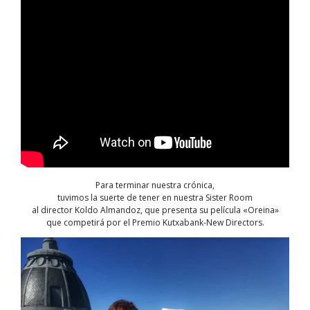
Para terminar nuestra crónica,
tuvimos la suerte de tener en nuestra Sister Room
al director Koldo Almandoz, que presenta su película «Oreina»
que competirá por el Premio Kutxabank-New Directors.