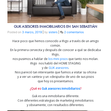
GUK ASESORES INMOBILIARIOS EN SAN SEBASTIÁN
en
Posted on
3 marzo, 2019
|
by
sisters
|
2 comentarios
Guk
Hace poco que hemos conocido a Iñigo a través de un amigo
asesores
común.
inmobiliarios
En la primera cervecita y después de conocer a qué se dedicaba
en
Iñigo,
San
nos pusimos a hablar de
los mini pisos
que tanto nos molan.
Sebastián
Iñigo nos habló del HOME STAGING
y de
GUK asesores
.
Nos pareció tan interesante que fuimos a visitar su oficina
y a ver un «antes» y un «después» de uno de sus pisos
que hoy os presentamos.
¿Qué es
Guk asesores inmobiliarios
?
Guk es una inmobiliaria diferente.
Con diferentes estrategias de marketing inmobiliarios
y obviamente, con resultados diferentes.