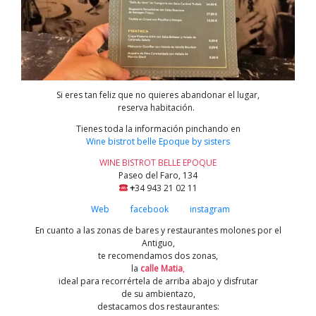
Si eres tan feliz que no quieres abandonar el lug
ar,
reserva habitación.
Tienes toda la información pinchando en
Wine bistrot belle Epoque by sisters
WINE BISTROT BELLE EPOQUE
Paseo del Faro, 134
+
34
943 21 02 11
Web
facebook
instagram
En cuanto a las zonas de bares y restaurantes molones por el
Antiguo,
te recomendamos dos zonas,
la
calle Matia
,
ideal para recorrértela de arriba abajo y disfrutar
de su ambientazo,
destacamos dos restaurantes: