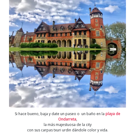
Si hace bueno, baja y date un paseo o un baño en la
playa de
Ondarreta
,
la m
ás majestuosa de la city
con sus carpas txuri urdin dándole color y vida.