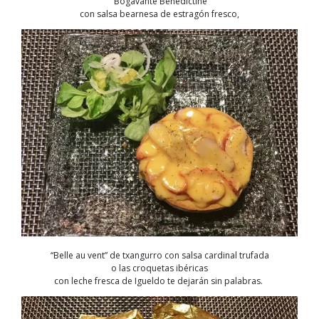
B
ogavante
Benedictine
con salsa bearnesa de estragón fresco,
“Belle
au
vent
” de txangurro
con salsa cardinal
trufada
o
las croquetas ibéricas
con leche fresca de Igueldo
te dejarán sin palabras.