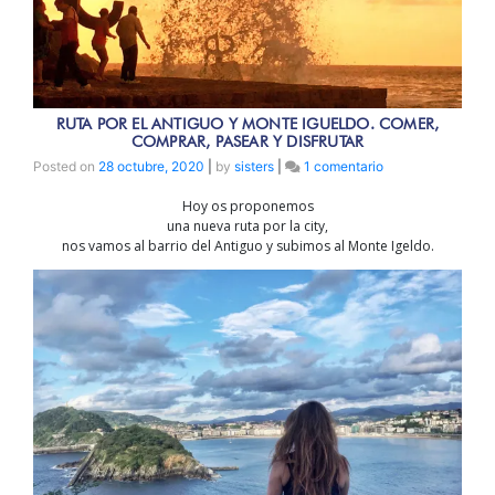
RUTA POR EL ANTIGUO Y MONTE IGUELDO. COMER,
COMPRAR, PASEAR Y DISFRUTAR
en
Posted on
28 octubre, 2020
|
by
sisters
|
1 comentario
Ruta
Hoy os proponemos
por
una nueva ruta por la city,
el
nos vamos al barrio del Antiguo y subimos al Monte Igeldo.
Antiguo
y
Monte
Igueldo.
Comer,
comprar,
pasear
y
disfrutar