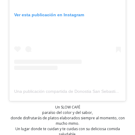
Ver esta publicación en Instagram
Una publicación compartida de Donostia San Sebastián (@sistersandthecity)
Un SLOW CAFÉ
paraíso del color y del sabor,
donde disfrutarás de platos elaborados siempre al momento, con
mucho mimo.
Un lugar donde te cuidan y te cuidas con su deliciosa comida
saludable.