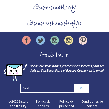
@sistersandthecity
@sansebastiansisterstyle
Apúntate
Recibe nuestros planes y direcciones secretas para ser
feliz en San Sebastián y el Basque Country en tu email
© 2026
Sisters
Política de
Política de
Condiciones de
and the City
cookies
privacidad
compra