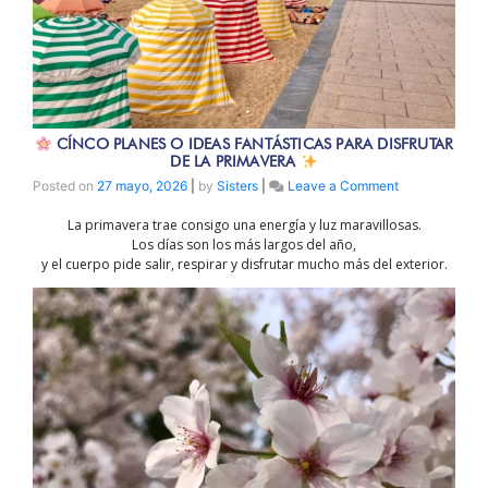
CÍNCO PLANES O IDEAS FANTÁSTICAS PARA DISFRUTAR
DE LA PRIMAVERA
on
Posted on
27 mayo, 2026
|
by
Sisters
|
Leave a Comment
La primavera trae consigo una energía y luz maravillosas.
CÍNCO
Los días son los más largos del año,
PLANES
y el cuerpo pide salir, respirar y disfrutar mucho más del exterior.
o
ideas
fantásticas
para
disfrutar
de
la
primavera