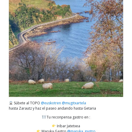
Súbete al TOPO
@euskotren
@mugitxartela
hasta Zarautz y haz el paseo andando hasta Getaria
Tu reconpensa gastro en :
Iribar Jatetxea
Maruka Gastro
@maruka_gastro