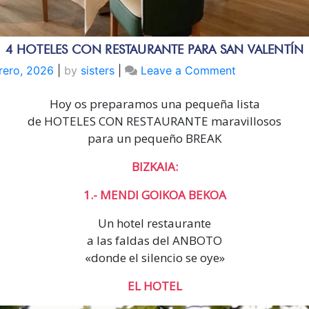
4 HOTELES CON RESTAURANTE PARA SAN VALENTÍN
on
rero, 2026
|
by
sisters
|
Leave a Comment
4
Hoy os preparamos una pequeña lista
HOTELES
CON
de HOTELES CON RESTAURANTE maravillosos
RESTAURANT
para un pequeño BREAK
PARA
BIZKAIA:
SAN
VALENTÍN
1.- MENDI GOIKOA BEKOA
Un hotel restaurante
a las faldas del ANBOTO
«donde el silencio se oye»
EL HOTEL